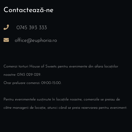
Contactează-ne
0745 393 333
office@euphoria.ro
Comenzi torturi House of Sweets pentru evenimente din afara locațiilor
noastre: 0743 029 029.
Orar preluare comenzi: 09:00-15:00.
Pentru evenimentele susținute în locațiile noastre, comenzile se preiau de
către managerii de locație, atunci când se preia rezervarea pentru eveniment.