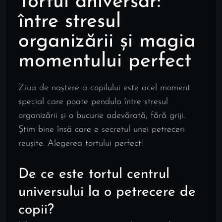
Tortul aniversar:
între stresul
organizării și magia
momentului perfect
Ziua de naștere a copilului este acel moment
special care poate pendula între stresul
organizării și o bucurie adevărată, fără griji.
Știm bine însă care e secretul unei petreceri
reușite. Alegerea tortului perfect!
De ce este tortul centrul
universului la o petrecere de
copii?