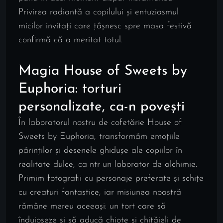
Privirea radiantă a copilului și entuziasmul
micilor invitați care țâșnesc spre masa festivă
confirmă că a meritat totul.
Magia House of Sweets by
Euphoria: torturi
personalizate, ca-n povești
În laboratorul nostru de cofetărie House of
Sweets by Euphoria, transformăm emoțiile
părinților și desenele ghidușe ale copiilor în
realitate dulce, ca-ntr-un laborator de alchimie.
Primim fotografii cu personaje preferate și schițe
cu creaturi fantastice, iar misiunea noastră
rămâne mereu aceeași: un tort care să
înduioșeze și să aducă chiote și chițăieli de