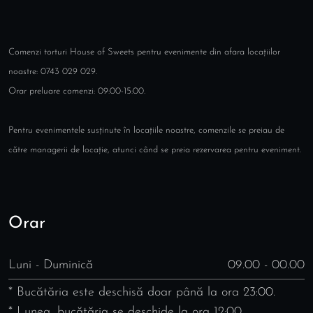
Comenzi torturi House of Sweets pentru evenimente din afara locațiilor
noastre: 0743 029 029.
Orar preluare comenzi: 09:00-15:00.
Pentru evenimentele susținute în locațiile noastre, comenzile se preiau de
către managerii de locație, atunci când se preia rezervarea pentru eveniment.
Orar
Luni - Duminică
09.00 - 00.00
* Bucătăria este deschisă doar până la ora 23:00.
* Lunea, bucătăria se deschide la ora 12:00.