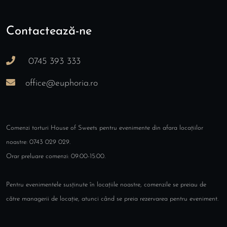
Contactează-ne
0745 393 333
office@euphoria.ro
Comenzi torturi House of Sweets pentru evenimente din afara locațiilor
noastre: 0743 029 029.
Orar preluare comenzi: 09:00-15:00.
Pentru evenimentele susținute în locațiile noastre, comenzile se preiau de
către managerii de locație, atunci când se preia rezervarea pentru eveniment.