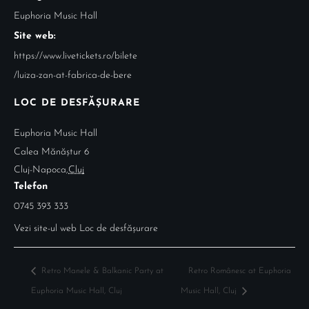
Euphoria Music Hall
Site web:
https://www.livetickets.ro/bilete
/luiza-zan-at-fabrica-de-bere
LOC DE DESFĂȘURARE
Euphoria Music Hall
Calea Mănăștur 6
Cluj-Napoca
,
Cluj
Telefon
0745 393 333
Vezi site-ul web Loc de desfășurare
Retro Manele & Balkanic Party at
Retro Românesc at Euphoria
Euphoria Music Hall, Cluj
Music Hall, Cluj