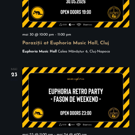
a
u
l
a
i
l
mai 30 @ 10:00 pm
-
11:00 pm
z
Paraziții at Euphoria Music Hall, Cluj
i
ă
Euphoria Music Hall
Calea Mănăștur 6, Cluj-Napoca
z
r
ă
MAI
i
23
2026
r
E
i
v
e
ș
n
i
mai 23 @ 11:00 pm
-
mai 24 @ 4:00 am