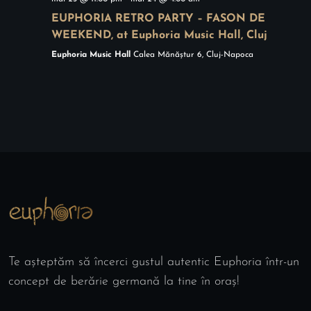
i
c
EUPHORIA RETRO PARTY – FASON DE
m
ă
WEEKEND, at Euphoria Music Hall, Cluj
e
Euphoria Music Hall
Calea Mănăștur 6, Cluj-Napoca
u
n
t
t
a
r
e
E
v
Te așteptăm să încerci gustul autentic Euphoria într-un
e
concept de berărie germană la tine în oraș!