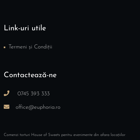
n
i
m
Link-uri utile
e
Termeni și Condiții
n
t
Contactează-ne
e
0745 393 333
office@euphoria.ro
Comenzi torturi House of Sweets pentru evenimente din afara locațiilor