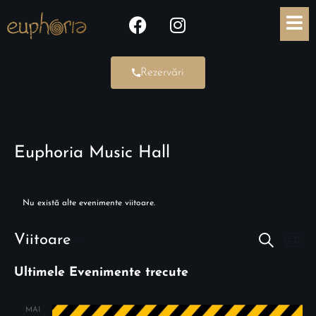
Rezervări
Euphoria Music Hall
Nu există alte evenimente viitoare.
Viitoare
N
Caută
N
Listă
Selectează
a
a
Ultimele Evenimente trecute
data.
v
v
MAI