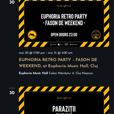
30
i
i
2026
g
g
a
a
r
r
e
e
î
mai 30 @ 11:00 pm
-
mai 31 @ 4:00 am
EUPHORIA RETRO PARTY – FASON DE
î
n
WEEKEND, at Euphoria Music Hall, Cluj
n
v
Euphoria Music Hall
Calea Mănăștur 6, Cluj-Napoca
v
i
MAI
30
z
i
2026
u
z