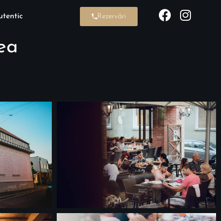
tentic
Rezervări
ea