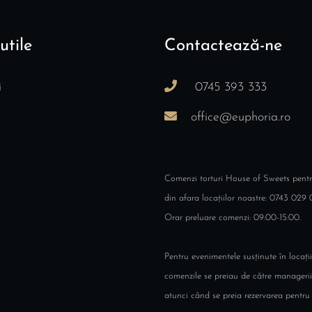
utile
Contactează-ne
i
0745 393 333
office@euphoria.ro
Comenzi torturi House of Sweets pent
din afara locațiilor noastre: 0743 029 
Orar preluare comenzi: 09:00-15:00.
Pentru evenimentele susținute în locații
comenzile se preiau de către managerii
atunci când se preia rezervarea pentru