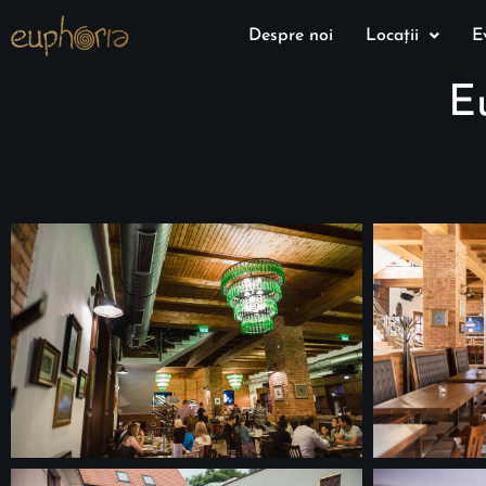
Despre noi
Locații
E
E