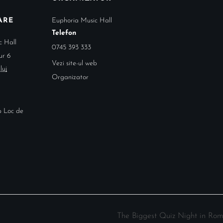
ARE
Euphoria Music Hall
Telefon
c Hall
0745 393 333
ur 6
Vezi site-ul web
luj
Organizator
eb Loc de
The Biggest Quiz Night in Rom