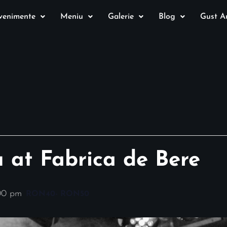
venimente
Meniu
Galerie
Blog
Gust Au
u at Fabrica de Bere
:00 pm
RON40- RON50