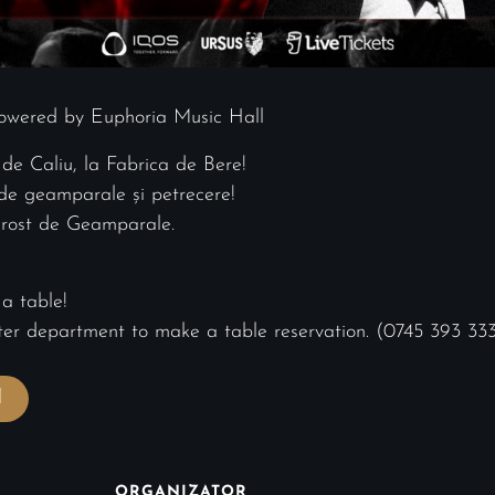
powered by Euphoria Music Hall
de Caliu, la Fabrica de Bere!
 de geamparale și petrecere!
i rost de Geamparale.
 a table!
nter department to make a table reservation. (0745 393 33
l
ORGANIZATOR