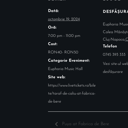
Dată:
DESFĂȘUR
octombrie 19, 2024
Euphoria Musi
Oră:
Calea Mănășt
7:00 pm - 11:00 pm
Cluj-Napoca
,
C
Cost:
Telefon
RON40- RON50
0745 393 333
Categorie Eveniment:
Vezi site-ul w
Euphoria Music Hall
desfășurare
Site web:
https://www.livetickets.ro/bile
te/taraf-de-caliu-at-fabrica-
de-bere
Puya at Fabrica de Bere