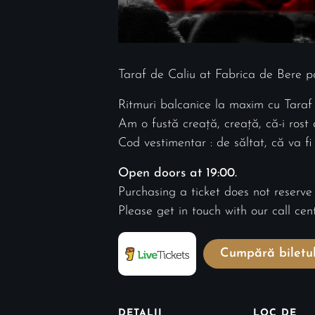
Taraf de Caliu at Fabrica de Bere 
Ritmuri balcanice la maxim cu Taraf 
Am o fustă creață, creață, că-i rost
Cod vestimentar : de săltat, că va f
Open doors at 19:00.
Purchasing a ticket does not reserve
Please get in touch with our call ce
Cumpără biletu
DETALII
LOC DE