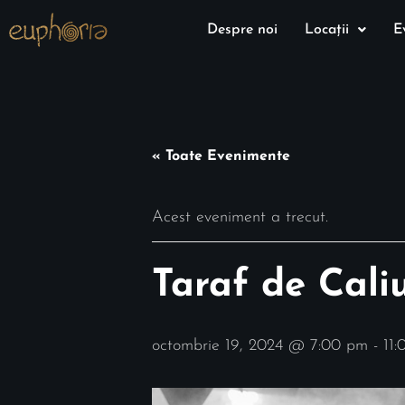
Despre noi
Locații
E
« Toate Evenimente
Acest eveniment a trecut.
Taraf de Cali
octombrie 19, 2024 @ 7:00 pm
-
11