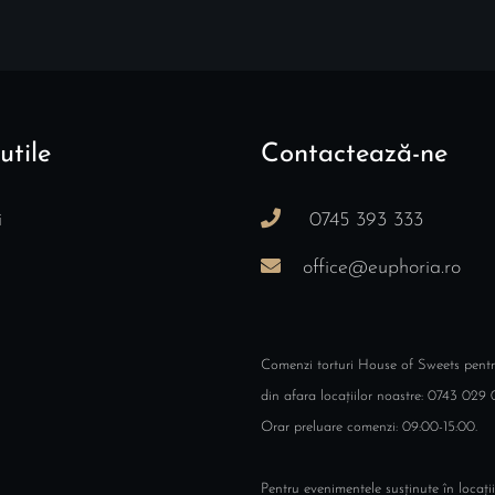
utile
Contactează-ne
i
0745 393 333
office@euphoria.ro
Comenzi torturi House of Sweets pent
din afara locațiilor noastre: 0743 029 
Orar preluare comenzi: 09:00-15:00.
Pentru evenimentele susținute în locații