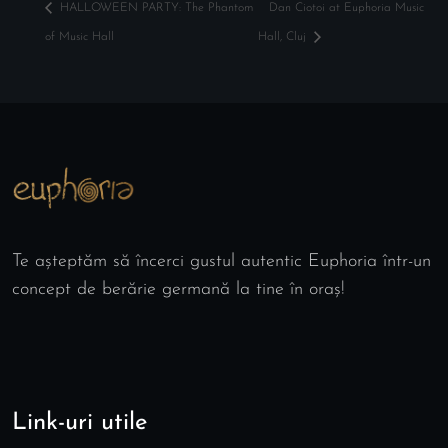
HALLOWEEN PARTY: The Phantom
Dan Ciotoi at Euphoria Music
of Music Hall
Hall, Cluj
Te așteptăm să încerci gustul autentic Euphoria într-un
concept de berărie germană la tine în oraș!
Link-uri utile