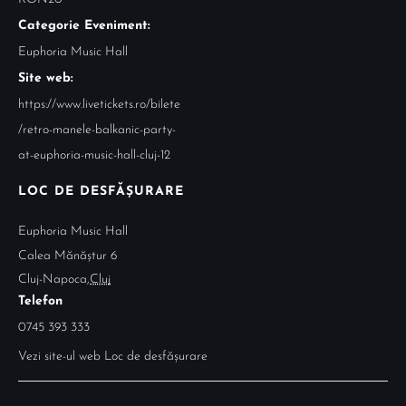
Categorie Eveniment:
Euphoria Music Hall
Site web:
https://www.livetickets.ro/bilete
/retro-manele-balkanic-party-
at-euphoria-music-hall-cluj-12
LOC DE DESFĂȘURARE
Euphoria Music Hall
Calea Mănăștur 6
Cluj-Napoca
,
Cluj
Telefon
0745 393 333
Vezi site-ul web Loc de desfășurare