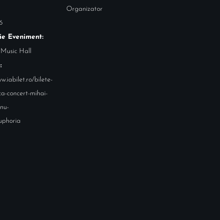
Organizator
6
ie Eveniment:
 Music Hall
:
w.iabilet.ro/bilete-
ca-concert-mihai-
nu-
uphoria