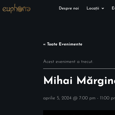
Despre noi
Locații
E
« Toate Evenimente
Acest eveniment a trecut.
Mihai Mărgin
aprilie 5, 2024 @ 7:00 pm
-
11:00 p