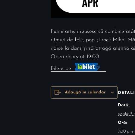
Puțini artiști reușesc să combine at
ritmuri de folk, pop și rock Mihai Mă
ridice la dans și să atragă atenția 
Open doors at 19:00
Bilete pe
Adaugă în calendar
DETALI
Dată:
aprilie 5,
Oră:
7:00 pm -