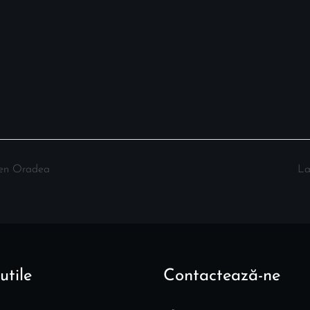
ten Oradea
La
utile
Contactează-ne