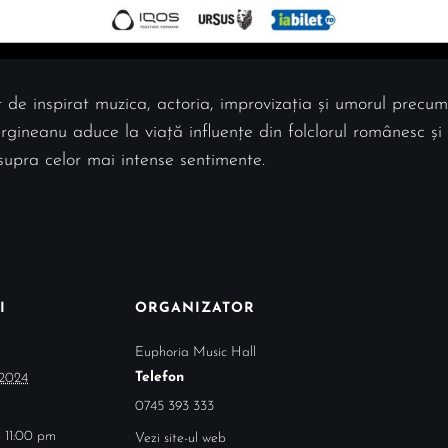
ât de inspirat muzica, actoria, improvizația și umorul prec
rgineanu aduce la viață influențe din folclorul românesc și 
asupra celor mai intense sentimente.
I
ORGANIZATOR
Euphoria Music Hall
Telefon
 2024
0745 393 333
 11:00 pm
Vezi site-ul web