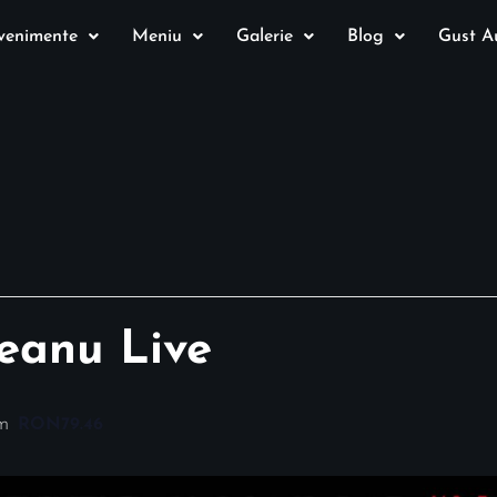
venimente
Meniu
Galerie
Blog
Gust Au
eanu Live
m
RON79.46