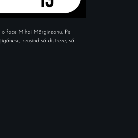
um o face Mihai Mărgineanu. Pe
țigănesc, reușind să distreze, să