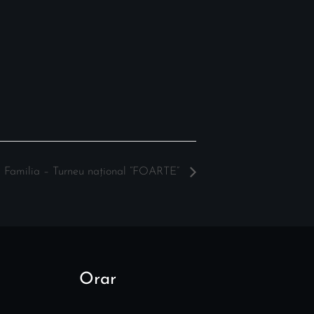
 Familia – Turneu național “FOARTE”
Orar