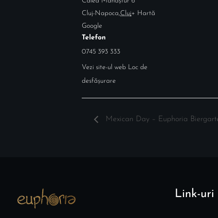
Calea Mănăștur 6
Cluj-Napoca
,
Cluj
+ Hartă
Google
Telefon
0745 393 333
Vezi site-ul web Loc de
desfășurare
Mexican Day – Euphoria Biergar
Link-uri 