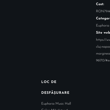
Cost:
RON79.4
Categor
Euphoria
Site web
https://ww
cluj-napo
marginea
96170/#e
LOC DE
DESFĂȘURARE
Euphoria Music Hall