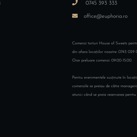
i
0745 393 333
office@euphoria.ro
Comenzi torturi House of Sweets pent
din afara locațiilor noastre: 0743 029 
Orar preluare comenzi: 09:00-15:00.
Pentru evenimentele susținute în locații
comenzile se preiau de către managerii
atunci când se preia rezervarea pentru