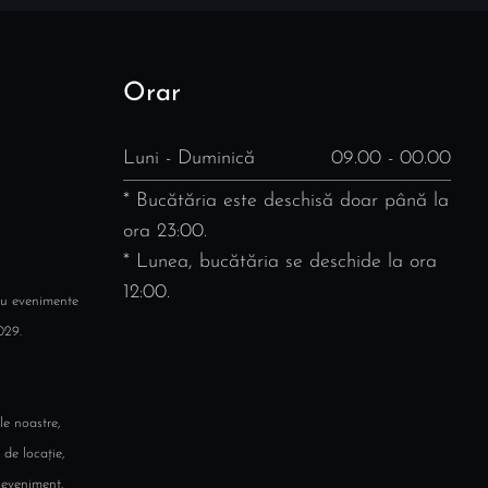
Orar
Luni - Duminică
09.00 - 00.00
* Bucătăria este deschisă doar până la
ora 23:00.
* Lunea, bucătăria se deschide la ora
12:00.
ru evenimente
029.
le noastre,
 de locație,
 eveniment.