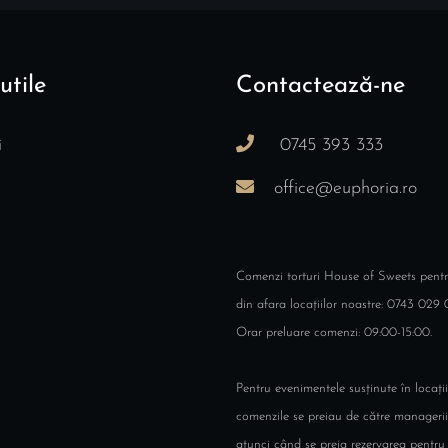
utile
Contactează-ne
i
0745 393 333
office@euphoria.ro
Comenzi torturi House of Sweets pent
din afara locațiilor noastre: 0743 029 
Orar preluare comenzi: 09:00-15:00.
Pentru evenimentele susținute în locații
comenzile se preiau de către managerii
atunci când se preia rezervarea pentru