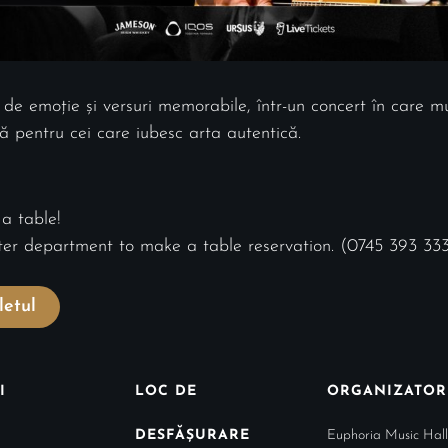
 de emoție și versuri memorabile, într-un concert în care muz
ă pentru cei care iubesc arta autentică.
 a table!
nter department to make a table reservation. (0745 393 33
etul
I
LOC DE
ORGANIZATOR
DESFĂȘURARE
Euphoria Music Hall