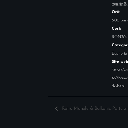
martie 2,
Oră:
6:00 pm -
Cost:
RON30-
Categor
Euphoria
Site web
https://ww
te/florin-
de-bere
Retro Manele & Balkanic Party at