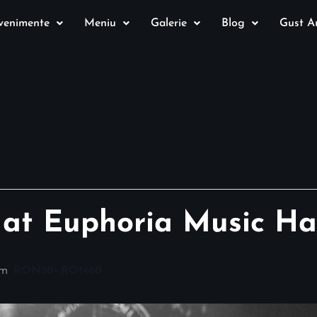
venimente
Meniu
Galerie
Blog
Gust Au
n at Euphoria Music Ha
pm
RON30- RON60