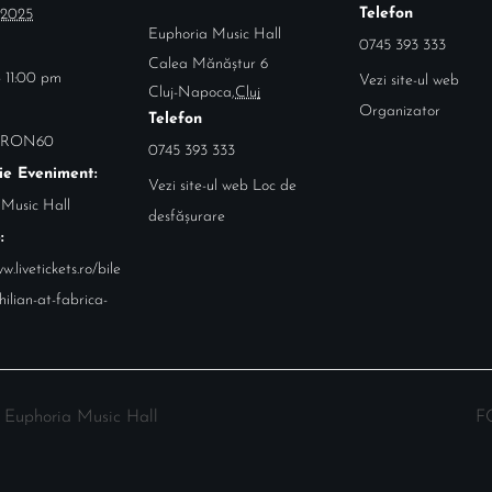
Telefon
 2025
Euphoria Music Hall
0745 393 333
Calea Mănăștur 6
 11:00 pm
Vezi site-ul web
Cluj-Napoca
,
Cluj
Organizator
Telefon
 RON60
0745 393 333
ie Eveniment:
Vezi site-ul web Loc de
 Music Hall
desfășurare
:
w.livetickets.ro/bile
chilian-at-fabrica-
 Euphoria Music Hall
F