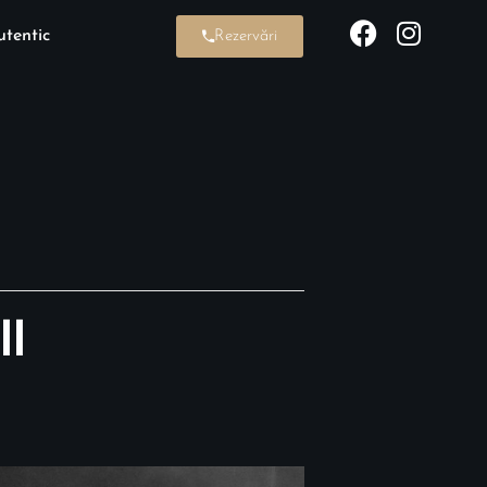
tentic
Rezervări
ll