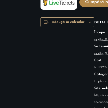
Cumpără bi
Adaugă în calendar
DETALI
Începe:
aprilie 1
Se termi
aprilie 1
Cost:
RON20-
Categor
Euphoria
Site web
https://ww
te/euphor