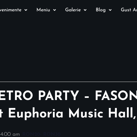
venimente
Meniu
Galerie
Blog
Gust Au
ETRO PARTY – FASO
Euphoria Music Hall,
 4:00 am
RON20- RON30