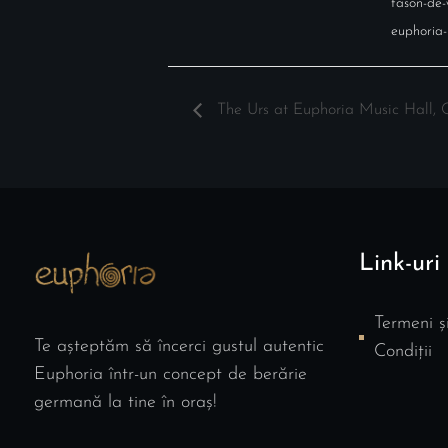
fason-de
euphoria-
The Urs at Euphoria Music Hall, C
Link-uri 
Termeni ș
Te așteptăm să încerci gustul autentic
Condiții
Euphoria într-un concept de berărie
germană la tine în oraș!