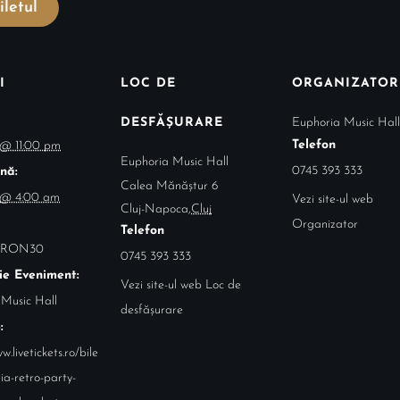
letul
I
LOC DE
ORGANIZATOR
DESFĂȘURARE
Euphoria Music Hall
Telefon
8 @ 11:00 pm
Euphoria Music Hall
0745 393 333
nă:
Calea Mănăștur 6
9 @ 4:00 am
Vezi site-ul web
Cluj-Napoca
,
Cluj
Organizator
Telefon
 RON30
0745 393 333
ie Eveniment:
Vezi site-ul web Loc de
 Music Hall
desfășurare
:
w.livetickets.ro/bile
ia-retro-party-