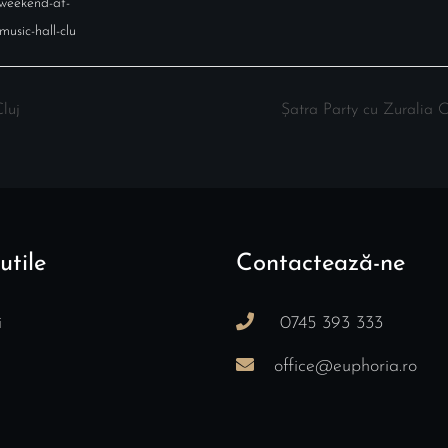
-weekend-at-
music-hall-clu
luj
Șatra Party cu Zuralia 
utile
Contactează-ne
i
0745 393 333
office@euphoria.ro