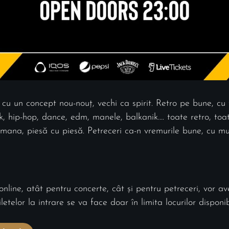
u un concept nou-nouț, vechi ca spirit. Retro pe bune, cu 
k, hip-hop, dance, edm, manele, balkanik…. toate retro, to
mana, piesă cu piesă. Petreceri ca-n vremurile bune, cu muz
 online, atât pentru concerte, cât și pentru petreceri, vor av
telor la intrare se va face doar în limita locurilor disponib