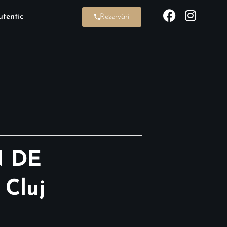
tentic
Rezervări
N DE
 Cluj