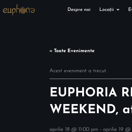
Despre noi
Locații
E
« Toate Evenimente
Acest eveniment a trecut.
EUPHORIA R
WEEKEND, at 
aprilie 18 @ 11:00 pm
-
aprilie 19 @