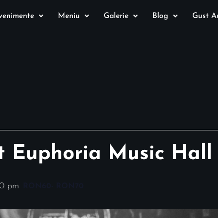
venimente
Meniu
Galerie
Blog
Gust Au
t Euphoria Music Hall
00 pm
RON60- RON70