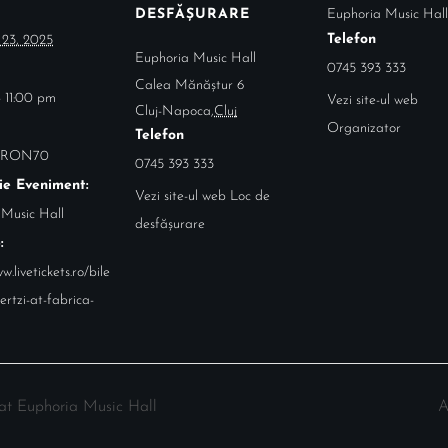
DESFĂȘURARE
Euphoria Music Hall
Telefon
 23, 2025
Euphoria Music Hall
0745 393 333
Calea Mănăștur 6
 11:00 pm
Vezi site-ul web
Cluj-Napoca
,
Cluj
Organizator
Telefon
 RON70
0745 393 333
ie Eveniment:
Vezi site-ul web Loc de
 Music Hall
desfășurare
:
w.livetickets.ro/bile
ertzi-at-fabrica-
at Euphoria Music Hall
A