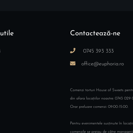
utile
Contactează-ne
i
0745 393 333
office@euphoria.ro
Comenzi torturi House of Sweets pent
din afara locațiilor noastre: 0743 029 
Orar preluare comenzi: 09:00-15:00.
Pentru evenimentele susținute în locații
comenzile se preiau de către managerii