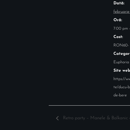
Dată:
februarie
Oră:
7:00 pm -
Cost:
RON60-
Categor
Euphoria
Site web
https://ww
te/ducu-b
de-bere
Retro party – Manele & Balkanic 